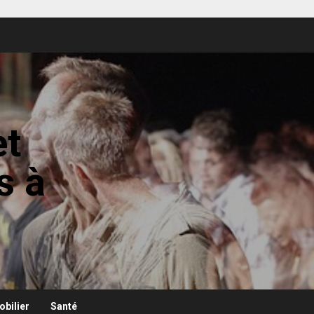
et
s à
bilier
Santé