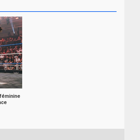
 féminine
nce