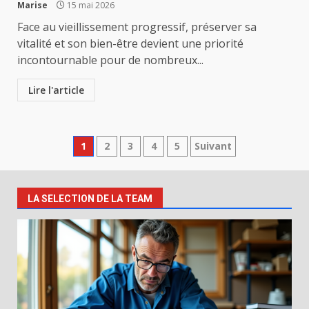
Marise
15 mai 2026
Face au vieillissement progressif, préserver sa
vitalité et son bien-être devient une priorité
incontournable pour de nombreux...
Lire l'article
Pagination
1
2
3
4
5
Suivant
des
publications
LA SELECTION DE LA TEAM