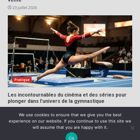
23 juillet 2026
Pratique
Les incontournables du cinéma et des séries pour
plonger dans l’univers de la gymnastique
20 juillet 2026
We use cookies to ensure that we give you the best
experience on our website. If you continue to use this site we
Copyright © All rights reserved.
|
DarkNews
par AF
will assume that you are happy with it.
themes
Ok