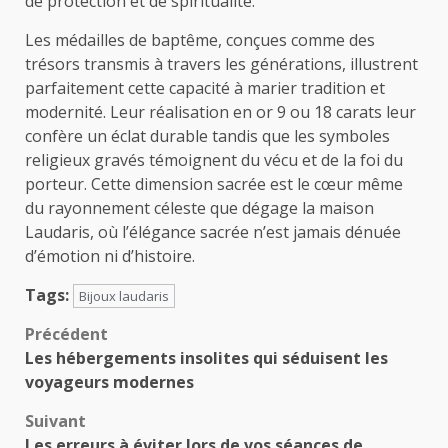
de protection et de spiritualité.
Les médailles de baptême, conçues comme des
trésors transmis à travers les générations, illustrent
parfaitement cette capacité à marier tradition et
modernité. Leur réalisation en or 9 ou 18 carats leur
confère un éclat durable tandis que les symboles
religieux gravés témoignent du vécu et de la foi du
porteur. Cette dimension sacrée est le cœur même
du rayonnement céleste que dégage la maison
Laudaris, où l’élégance sacrée n’est jamais dénuée
d’émotion ni d’histoire.
Tags:
Bijoux laudaris
Navigation
Précédent
Les hébergements insolites qui séduisent les
d’article
voyageurs modernes
Suivant
Les erreurs à éviter lors de vos séances de