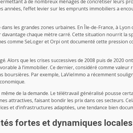
t, permettant à de nombreux ménages de concrétiser leurs pro
 années, l’effet levier sur les emprunts immobiliers a encou
e dans les grandes zones urbaines. En Île-de-France, à Lyon o
er davantage chaque mètre carré. Cette situation nourrit la 
rmes comme SeLoger et Orpi ont documenté cette pression c
é. Alors que les crises successives de 2008 puis de 2020 o
vorable à l’immobilier. Ce dernier, considéré comme valeur 
ons boursières. Par exemple, LaVieImmo a récemment souligné
oéconomique.
re même de la demande. Le télétravail généralisé pousse cer
es attractives, faisant bondir les prix dans ces secteurs. C
vices et d’infrastructures adaptées, une tendance bien doc
tés fortes et dynamiques locales