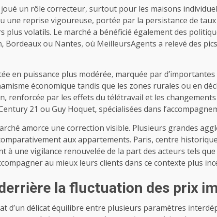
 joué un rôle correcteur, surtout pour les maisons individu
vu une reprise vigoureuse, portée par la persistance de taux 
lus volatils. Le marché a bénéficié également des politiques i
Bordeaux ou Nantes, où MeilleursAgents a relevé des pics 
ée en puissance plus modérée, marquée par d’importantes di
namisme économique tandis que les zones rurales ou en déclin
, renforcée par les effets du télétravail et les changements
entury 21 ou Guy Hoquet, spécialisées dans l’accompagneme
arché amorce une correction visible. Plusieurs grandes agg
mparativement aux appartements. Paris, centre historique e
nt à une vigilance renouvelée de la part des acteurs tels que
accompagner au mieux leurs clients dans ce contexte plus ince
errière la fluctuation des prix 
tat d’un délicat équilibre entre plusieurs paramètres interdé