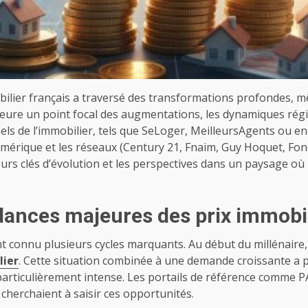
ilier français a traversé des transformations profondes, mê
meure un point focal des augmentations, les dynamiques régi
ls de l’immobilier, tels que SeLoger, MeilleursAgents ou en
umérique et les réseaux (Century 21, Fnaim, Guy Hoquet, Fon
teurs clés d’évolution et les perspectives dans un paysage où l
ndances majeures des prix immobi
ont connu plusieurs cycles marquants. Au début du millénaire
lier
. Cette situation combinée à une demande croissante a
t particulièrement intense. Les portails de référence comme
cherchaient à saisir ces opportunités.