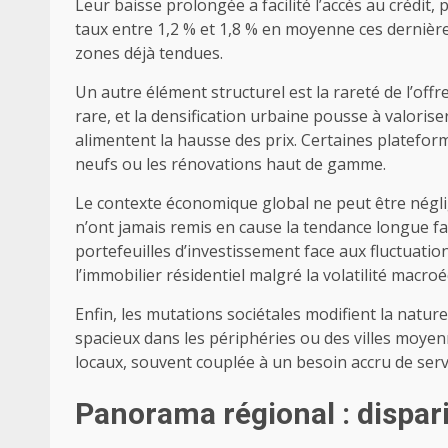
Leur baisse prolongée a facilité l’accès au crédi
taux entre 1,2 % et 1,8 % en moyenne ces dernières
zones déjà tendues.
Un autre élément structurel est la rareté de l’offr
rare, et la densification urbaine pousse à valoris
alimentent la hausse des prix. Certaines platefo
neufs ou les rénovations haut de gamme.
Le contexte économique global ne peut être néglig
n’ont jamais remis en cause la tendance longue fa
portefeuilles d’investissement face aux fluctuati
l’immobilier résidentiel malgré la volatilité macr
Enfin, les mutations sociétales modifient la natu
spacieux dans les périphéries ou des villes moyenn
locaux, souvent couplée à un besoin accru de ser
Panorama régional : dispari