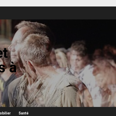
et
s à
bilier
Santé