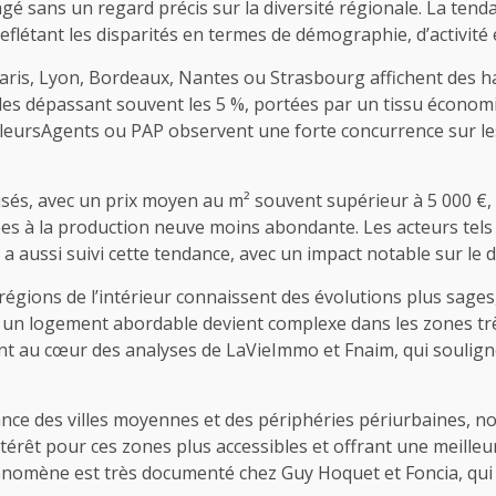
gé sans un regard précis sur la diversité régionale. La ten
 reflétant les disparités en termes de démographie, d’activité 
aris, Lyon, Bordeaux, Nantes ou Strasbourg affichent des 
es dépassant souvent les 5 %, portées par un tissu économ
eursAgents ou PAP observent une forte concurrence sur les b
sés, avec un prix moyen au m² souvent supérieur à 5 000 €, 
 liées à la production neuve moins abondante. Les acteurs te
a aussi suivi cette tendance, avec un impact notable sur le
régions de l’intérieur connaissent des évolutions plus sages,
r un logement abordable devient complexe dans les zones tr
t au cœur des analyses de LaVieImmo et Fnaim, qui souligne
e des villes moyennes et des périphéries périurbaines, nota
érêt pour ces zones plus accessibles et offrant une meilleur
 phénomène est très documenté chez Guy Hoquet et Foncia, 