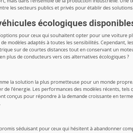
, mais dans l’ensemble de la production industrielle. Une te
ntre les secteurs publics et privés pour établir des solutions
 véhicules écologiques disponible
d’options pour ceux qui souhaitent opter pour une voiture p
é de modèles adaptés à toutes les sensibilités. Cependant, l
lectrique sur de courtes distances tout en conservant un mot
s en plus de conducteurs vers ces alternatives écologiques ?
mme la solution la plus prometteuse pour un monde propre. 
r de l’énergie. Les performances des modèles récents, tels q
t conçus pour répondre à la demande croissante en termes d
.
romis séduisant pour ceux qui hésitent à abandonner complè