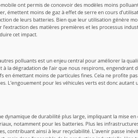
mobile ont permis de concevoir des modèles moins polluants
ier, émettent moins de gaz à effet de serre en cours d’utilisa
uction de leurs batteries. Bien que leur utilisation génère mo
extraction des matières premières et les processus industri
duire cet impact.
utres polluants est un enjeu central pour améliorer la qualit
t à la dégradation de l’air que nous respirons, engendrant 
fs en émettant moins de particules fines. Cela ne profite p
lles. L’engouement pour les véhicules verts est donc autant 
ne dynamique de durabilité plus large, impliquant la mise en œ
tériaux, notamment pour les batteries. Plus les infrastructu
es, contribuant ainsi à leur recyclabilité. L’avenir passe inév