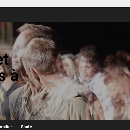
et
s à
bilier
Santé