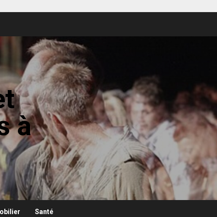
et
s à
bilier
Santé