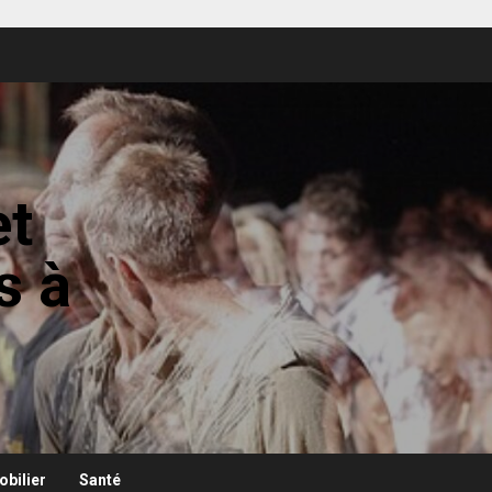
et
s à
bilier
Santé