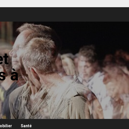
et
s à
bilier
Santé